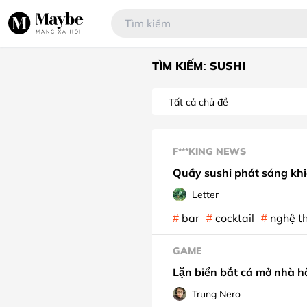
TÌM KIẾM: SUSHI
F***KING NEWS
Quầy sushi phát sáng khi
Letter
bar
cocktail
nghệ t
GAME
Lặn biển bắt cá mở nhà
Trung Nero