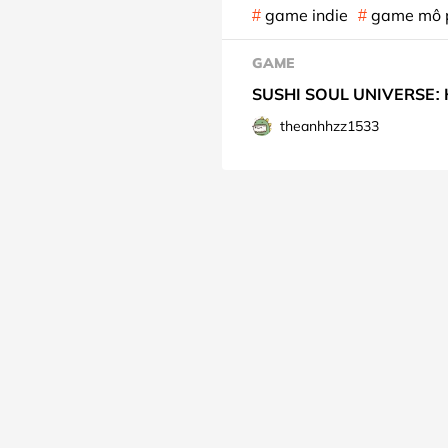
game indie
game mô 
GAME
SUSHI SOUL UNIVERSE: Hàn
theanhhzz1533