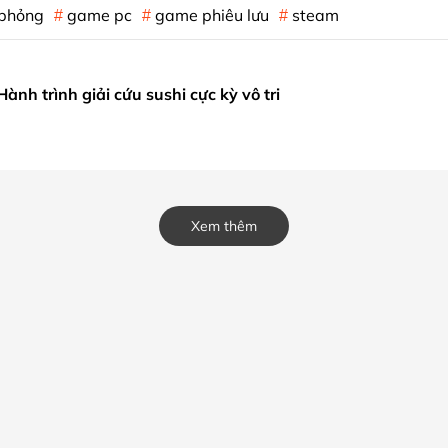
phỏng
game pc
game phiêu lưu
steam
h trình giải cứu sushi cực kỳ vô tri
Xem thêm