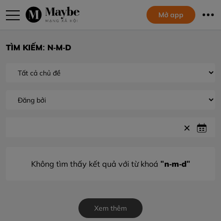
Mở app
TÌM KIẾM: N-M-D
"n-m-d"
Không tìm thấy kết quả với từ khoá
Xem thêm