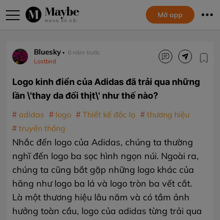
Mở app
Bluesky
6 năm trước
Lostbird
Logo kinh điển của Adidas đã trải qua những
lần \'thay da đổi thịt\' như thế nào?
adidas
logo
Thiết kế độc lạ
thương hiệu
truyền thống
Nhắc đến logo của Adidas, chúng ta thường
nghĩ đến logo ba sọc hình ngọn núi. Ngoài ra,
chúng ta cũng bắt gặp những logo khác của
hãng như logo ba lá và logo tròn ba vết cắt.
Là một thương hiệu lâu năm và có tầm ảnh
hưởng toàn cầu, logo của adidas từng trải qua