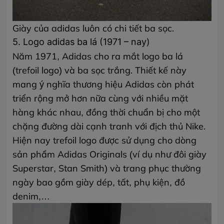
Giày của adidas luôn có chi tiết ba sọc.
5. Logo adidas ba lá (1971 – nay)
Năm 1971, Adidas cho ra mắt logo ba lá
(trefoil logo) và ba sọc trắng. Thiết kế này
mang ý nghĩa thương hiệu Adidas còn phát
triển rộng mở hơn nữa cùng với nhiều mặt
hàng khác nhau, đồng thời chuẩn bị cho một
chặng đường dài cạnh tranh với địch thủ Nike.
Hiện nay trefoil logo được sử dụng cho dòng
sản phẩm Adidas Originals (ví dụ như đôi giày
Superstar, Stan Smith) và trang phục thường
ngày bao gồm giày dép, tất, phụ kiện, đồ
denim,…