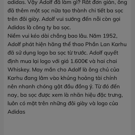
adidas. Vậy Adolf đã làm gì? Rất đơn giản, ông
đã thêm một sọc nữa tạo thành chi tiết ba sọc
trên đôi giày. Adolf vui sướng đến nỗi còn gọi
Adidas là công ty ba sọc.
Niềm vui kéo dài chẳng bao lâu. Năm 1952,
Adolf phát hiện hãng thể thao Phần Lan Karhu
đã sử dụng logo ba sọc từ trước. Adolf quyết
định mua lại logo với giá 1.600€ và hai chai
Whiskey. May mắn cho Adolf là ông chủ của
Karhu đang lâm vào khủng hoảng tài chính
nên nhanh chóng gật đầu đồng ý. Từ đó đến
nay, ba sọc được xem là nhãn hiệu đặc trưng,
luôn có mặt trên những đôi giày và logo của
Adidas