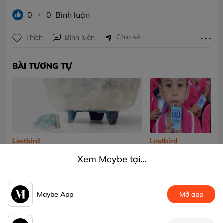
0
0
Bình luận
Chia sẻ
Thích
Bình luận
BÀI TƯƠNG TỰ
Lostbird
Lostbird
Ghế đẩu làm từ 4000 chiếc khẩu trang
Thái Lan xây nhà cho
Xem Maybe tại...
y tế dùng một lần
bão bằng gạch làm từ
Maybe App
Mở app
Bluesky
6 năm trước
Theo dõi
Lostbird