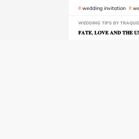
wedding invitation
we
WEDDING TIPS BY TRAQUE
𝐅𝐀𝐓𝐄, 𝐋𝐎𝐕𝐄 𝐀𝐍𝐃 𝐓
Minh Lê
wedding invitation
we
WEDDING TIPS BY TRAQUE
𝐓𝐇𝐄 𝐑𝐈𝐍𝐆 𝐎𝐅 𝐈𝐍𝐅𝐈𝐍𝐈𝐓𝐄 
Minh Lê
wedding invitation
we
WEDDING TIPS BY TRAQUE
𝐘𝐎𝐔’𝐑𝐄 𝐌𝐘 𝐒𝐔𝐍, 𝐌𝐎𝐎𝐍 
Minh Lê