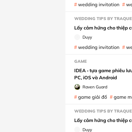
wedding invitation
we
WEDDING TIPS BY TRAQUE
Lấy cảm hứng cho thiệp c
Duyy
wedding invitation
we
GAME
IDEA - tựa game phiêu lưu
PC, iOS và Android
Raven Guard
game giải đố
game m
WEDDING TIPS BY TRAQUE
Lấy cảm hứng cho thiệp c
Duyy