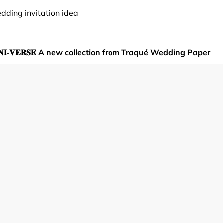
dding invitation idea
𝐄 𝐔𝐍𝐈-𝐕𝐄𝐑𝐒𝐄 A new collection from Traqué Wedding Paper
dding invitation idea
𝐋𝐎𝐕𝐄
dding invitation idea
& 𝐒𝐓𝐀𝐑𝐒