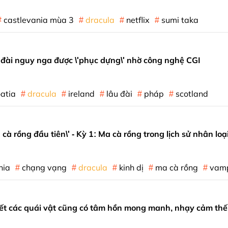
castlevania mùa 3
dracula
netflix
sumi taka
đài nguy nga được \'phục dựng\' nhờ công nghệ CGI
atia
dracula
ireland
lâu đài
pháp
scotland
 cà rồng đầu tiên\' - Kỳ 1: Ma cà rồng trong lịch sử nhân loạ
nia
chạng vạng
dracula
kinh dị
ma cà rồng
vamp
iết các quái vật cũng có tâm hồn mong manh, nhạy cảm th