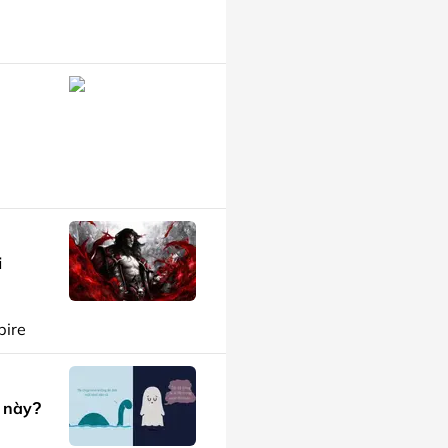
i
ire
ế này?