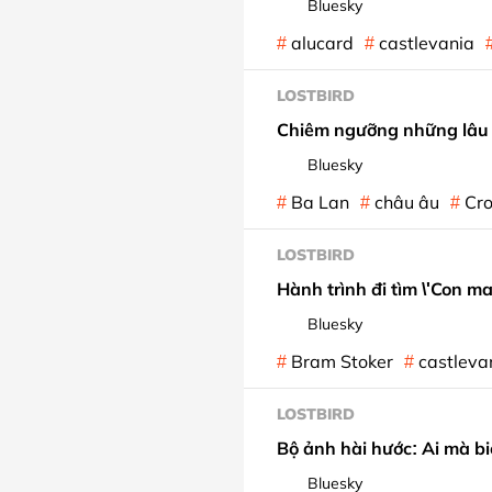
Bluesky
alucard
castlevania
LOSTBIRD
Chiêm ngưỡng những lâu 
Bluesky
Ba Lan
châu âu
Cro
LOSTBIRD
Hành trình đi tìm \'Con ma
Bluesky
Bram Stoker
castleva
LOSTBIRD
Bộ ảnh hài hước: Ai mà b
Bluesky