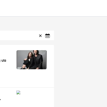
g ưa
'