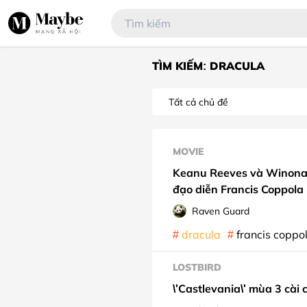
TÌM KIẾM: DRACULA
MOVIE
Keanu Reeves và Winona R
đạo diễn Francis Coppola
Raven Guard
dracula
francis coppo
LOSTBIRD
\'Castlevania\' mùa 3 cài