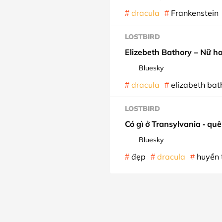
dracula
Frankenstein
LOSTBIRD
Elizebeth Bathory – Nữ ho
Bluesky
dracula
elizabeth bat
LOSTBIRD
Có gì ở Transylvania - qu
Bluesky
đẹp
dracula
huyền 