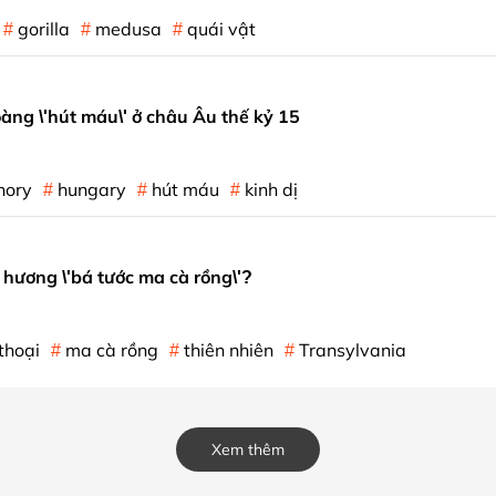
gorilla
medusa
quái vật
àng \'hút máu\' ở châu Âu thế kỷ 15
hory
hungary
hút máu
kinh dị
ê hương \'bá tước ma cà rồng\'?
thoại
ma cà rồng
thiên nhiên
Transylvania
Xem thêm