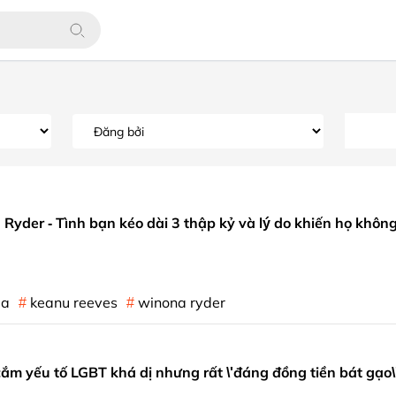
yder - Tình bạn kéo dài 3 thập kỷ và lý do khiến họ khôn
la
keanu reeves
winona ryder
 cắm yếu tố LGBT khá dị nhưng rất \'đáng đồng tiền bát gạo\