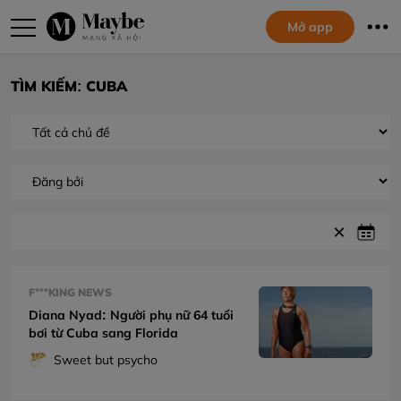
Mở app
TÌM KIẾM: CUBA
F***KING NEWS
Diana Nyad: Người phụ nữ 64 tuổi
bơi từ Cuba sang Florida
Sweet but psycho