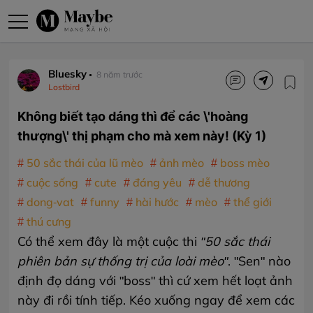
Bluesky
8 năm trước
Lostbird
Không biết tạo dáng thì để các \'hoàng
thượng\' thị phạm cho mà xem này! (Kỳ 1)
50 sắc thái của lũ mèo
ảnh mèo
boss mèo
cuộc sống
cute
đáng yêu
dễ thương
dong-vat
funny
hài hước
mèo
thể giới
thú cưng
Có thể xem đây là một cuộc thi
"50 sắc thái
phiên bản sự thống trị của loài mèo"
. "Sen" nào
định đọ dáng với "boss" thì cứ xem hết loạt ảnh
này đi rồi tính tiếp. Kéo xuống ngay để xem các