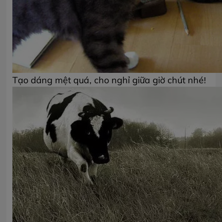
Tạo dáng mệt quá, cho nghỉ giữa giờ chút nhé!