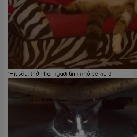
“Hít sâu, thở nhẹ, người tình nhỏ bé kia ơi”