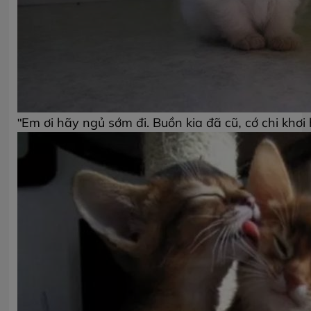
"Em ơi hãy ngủ sớm đi. Buồn kia đã cũ, cớ chi khơi 