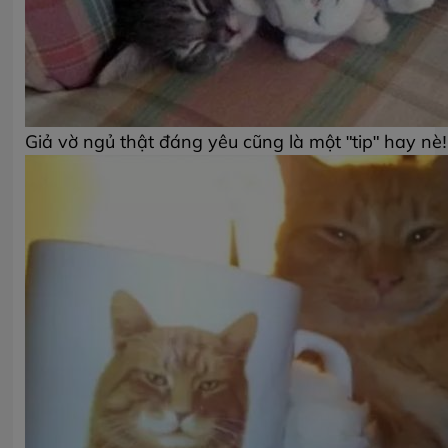
Giả vờ ngủ thật đáng yêu cũng là một "tip" hay nè!