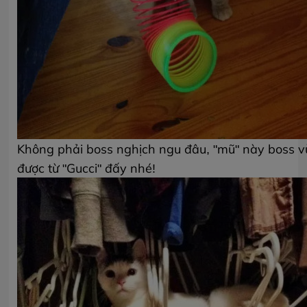
Không phải boss nghịch ngu đâu, "mũ" này boss v
được từ "Gucci" đấy nhé!