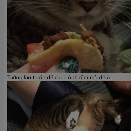
Tưởng lừa ta ăn để chụp ảnh dìm mà dễ à...