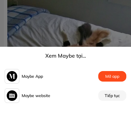
Xem Maybe tại...
Maybe App
Mở app
Maybe website
Tiếp tục