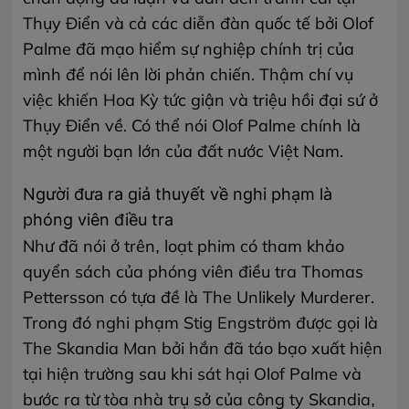
Thụy Điển và cả các diễn đàn quốc tế bởi Olof
Palme đã mạo hiểm sự nghiệp chính trị của
mình để nói lên lời phản chiến. Thậm chí vụ
việc khiến Hoa Kỳ tức giận và triệu hồi đại sứ ở
Thụy Điển về. Có thể nói Olof Palme chính là
một người bạn lớn của đất nước Việt Nam.
Người đưa ra giả thuyết về nghi phạm là
phóng viên điều tra
Như đã nói ở trên, loạt phim có tham khảo
quyển sách của phóng viên điều tra Thomas
Pettersson có tựa đề là The Unlikely Murderer.
Trong đó nghi phạm Stig Engström được gọi là
The Skandia Man bởi hắn đã táo bạo xuất hiện
tại hiện trường sau khi sát hại Olof Palme và
bước ra từ tòa nhà trụ sở của công ty Skandia,