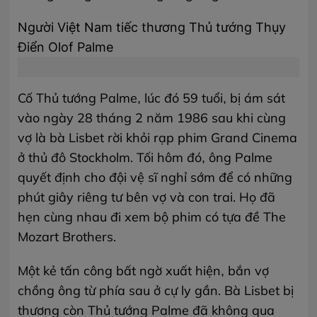
Người Việt Nam tiếc thương Thủ tướng Thụy
Điển Olof Palme
Cố Thủ tướng Palme, lúc đó 59 tuổi, bị ám sát
vào ngày 28 tháng 2 năm 1986 sau khi cùng
vợ là bà Lisbet rời khỏi rạp phim Grand Cinema
ở thủ đô Stockholm. Tối hôm đó, ông Palme
quyết định cho đội vệ sĩ nghỉ sớm để có những
phút giây riêng tư bên vợ và con trai. Họ đã
hẹn cùng nhau đi xem bộ phim có tựa đề The
Mozart Brothers.
Một kẻ tấn công bất ngờ xuất hiện, bắn vợ
chồng ông từ phía sau ở cự ly gần. Bà Lisbet bị
thương còn Thủ tướng Palme đã không qua