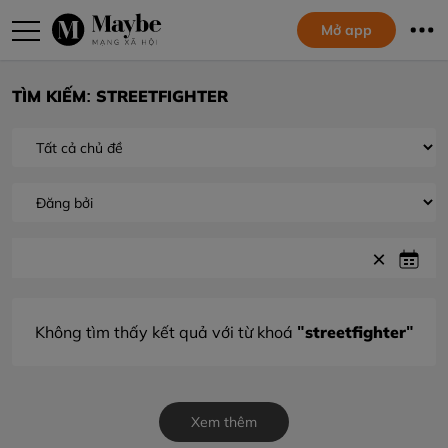
Mở app
TÌM KIẾM: STREETFIGHTER
"streetfighter"
Không tìm thấy kết quả với từ khoá
Xem thêm