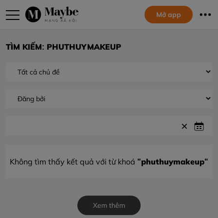
Mở app
TÌM KIẾM: PHUTHUYMAKEUP
"phuthuymakeup"
Không tìm thấy kết quả với từ khoá
Xem thêm