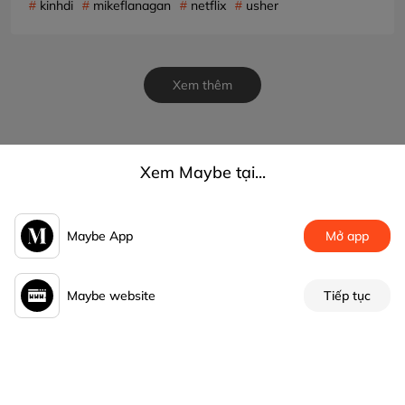
kinhdi
mikeflanagan
netflix
usher
Xem thêm
Xem Maybe tại...
Maybe App
Mở app
Maybe website
Tiếp tục