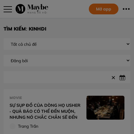
Mở app
TÌM KIẾM: KINHDI
MOVIE
SỰ SỤP ĐỔ CỦA DÒNG HỌ USHER
- QUẢ BÁO CÓ THỂ ĐẾN MUỘN,
NHƯNG NÓ CHẮC CHẮN SẼ ĐẾN
Trang Trần