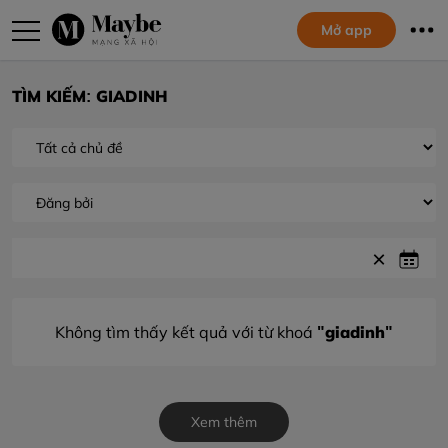
Mở app
TÌM KIẾM: GIADINH
"giadinh"
Không tìm thấy kết quả với từ khoá
Xem thêm