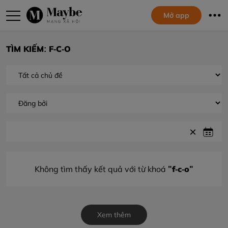
Mở app
TÌM KIẾM: F-C-O
"f-c-o"
Không tìm thấy kết quả với từ khoá
Xem thêm