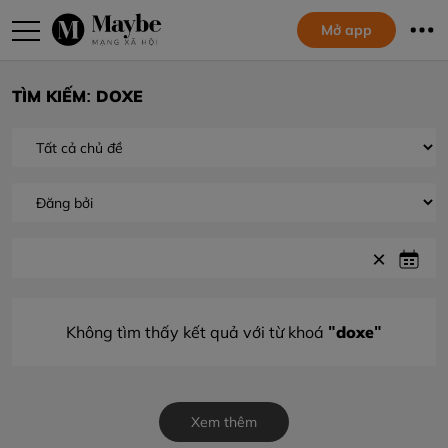
Mở app
TÌM KIẾM: DOXE
"doxe"
Không tìm thấy kết quả với từ khoá
Xem thêm