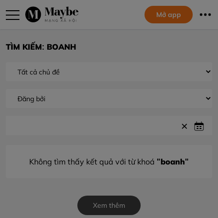
Mở app
TÌM KIẾM: BOANH
"boanh"
Không tìm thấy kết quả với từ khoá
Xem thêm